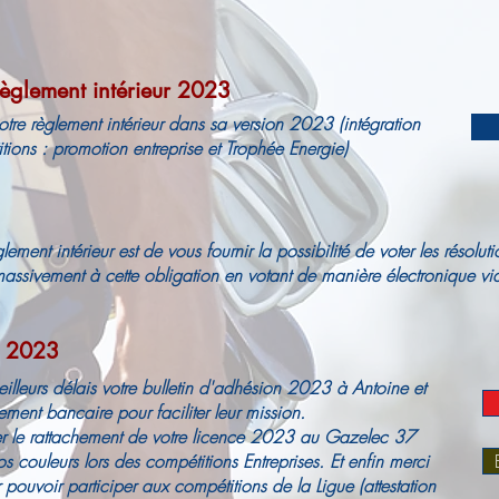
èglement intérieur 2023
notre règlement intérieur dans sa version 2023 (intégration
itions : promotion entreprise et Trophée Energie)
ment intérieur est de vous fournir la possibilité de voter les résoluti
ssivement à cette obligation en votant de manière électronique via 
n 2023
illeurs délais votre bulletin d'adhésion 2023 à Antoine et
ent bancaire pour faciliter leur mission.
 le rattachement de votre licence 2023 au Gazelec 37
 couleurs lors des compétitions Entreprises. Et enfin merci
ur pouvoir participer aux compétitions de la Ligue (attestation