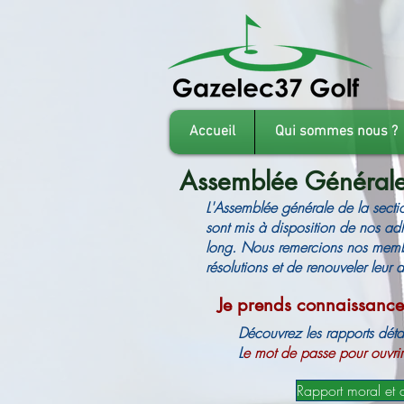
Accueil
Qui sommes nous ?
Assemblée Général
L'Assemblée générale de la secti
sont mis à disposition de nos adhé
long. Nous remercions nos membr
résolutions et de renouveler leur 
Je prends connaissanc
Découvrez les rapports dét
L
e mot de passe pour ouvrir 
Rapport moral et 