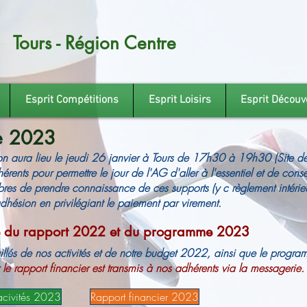
Tours - Région Centre
Esprit Compétitions
Esprit Loisirs
Esprit Découv
e 2023
on aura lieu le jeudi 26 janvier à Tours de 17h30 à 19h30 (Site de
rents pour permettre le jour de l'AG d'aller à l'essentiel et de cons
es de prendre connaissance de ces supports (y c règlement intérieu
adhésion en privilégiant le paiement par virement.
e du rapport 2022 et du programme 2023
aillés de nos activités et de notre budget 2022, ainsi que le prog
le rapport financier est transmis à nos adhérents via la messagerie.
acivités 2023
Rapport financier 2023