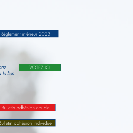
Règlement intérieur 2023
ons
VOTEZ ICI
le lien
Bulletin adhésion couple
Bulletin adhésion individuel