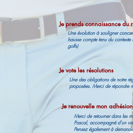
Je prends connaissance du r
Une évolution à souligner concern
hausse compte tenu du contexte f
golfs)
Je vote les résolutions
Une des obligations de notre règle
proposées. Merci de répondre ma
Je renouvelle mon adhésio
Merci de retourner dans les me
Pascal, accompagné d'un virem
Pensez également à demander