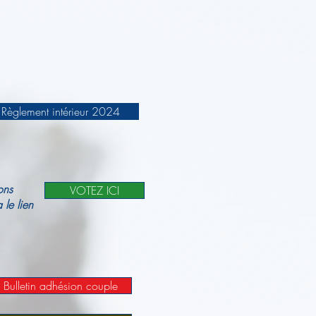
Règlement intérieur 2024
ons
VOTEZ ICI
le lien
Bulletin adhésion couple