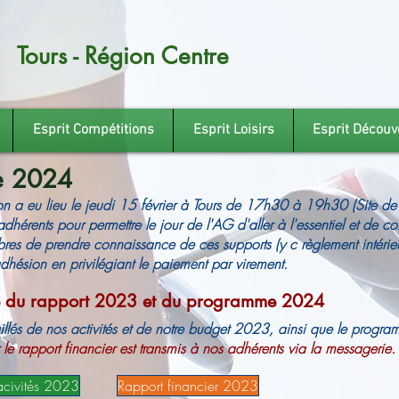
Tours - Région Centre
Esprit Compétitions
Esprit Loisirs
Esprit Découv
e 2024
on a eu lieu le jeudi 15 février à Tours de 17h30 à 19h30 (Site de
dhérents pour permettre le jour de l'AG d'aller à l'essentiel et de c
es de prendre connaissance de ces supports (y c règlement intérieu
adhésion en privilégiant le paiement par virement.
e du rapport 2023 et du programme 2024
aillés de nos activités et de notre budget 2023, ainsi que le prog
le rapport financier est transmis à nos adhérents via la messagerie.
acivités 2023
Rapport financier 2023