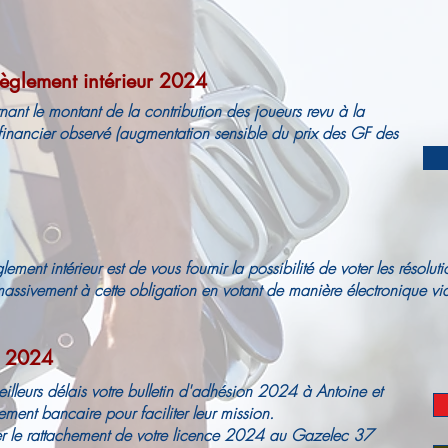
èglement intérieur 2024
ant le montant de la contribution des joueurs revu à la
inancier observé (augmentation sensible du prix des GF des
ment intérieur est de vous fournir la possibilité de voter les résoluti
ssivement à cette obligation en votant de manière électronique via 
n 2024
illeurs délais votre bulletin d'adhésion 2024 à Antoine et
ent bancaire pour faciliter leur mission.
 le rattachement de votre licence 2024 au Gazelec 37