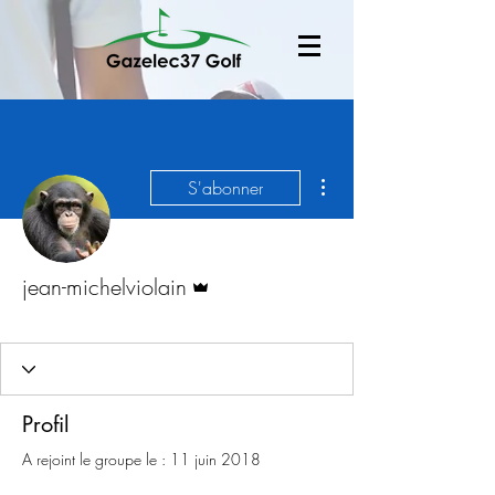
Plus d'actions
S'abonner
Administrateur
jean-michelviolain
Compétiteur
+
4
Profil
A rejoint le groupe le : 11 juin 2018