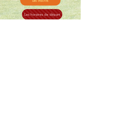
Les inscrits
Les horaires de départ
Les équipes en lice
Résultats
Bilan du
challenge