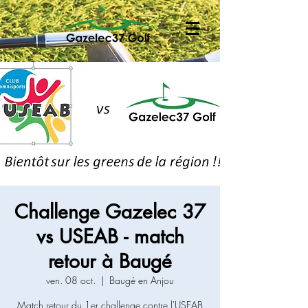
Challenge Gazelec 37
vs USEAB - match
retour à Baugé
ven. 08 oct.
  |  
Baugé en Anjou
Match retour du 1er challenge contre l'USEAB