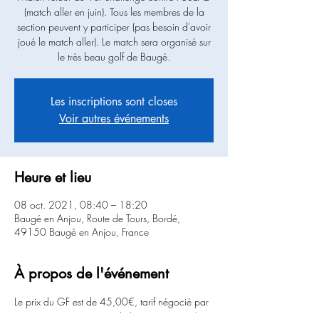
(match aller en juin). Tous les membres de la
section peuvent y participer (pas besoin d'avoir
joué le match aller). Le match sera organisé sur
le très beau golf de Baugé.
Les inscriptions sont closes
Voir autres événements
Heure et lieu
08 oct. 2021, 08:40 – 18:20
Baugé en Anjou, Route de Tours, Bordé,
49150 Baugé en Anjou, France
À propos de l'événement
Le prix du GF est de 45,00€, tarif négocié par 
USEAB. La participation de la section sera de 