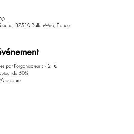
00
Touche, 37510 Ballan-Miré, France
'événement
es par l'organisateur : 42  € 
hauteur de 50%
 20 octobre