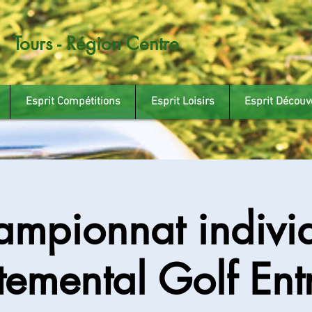
Tours - Région Centre
Esprit Compétitions
Esprit Loisirs
Esprit Découv
mpionnat indivi
emental Golf Ent