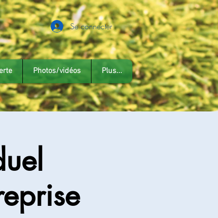
Se connecter
erte
Photos/vidéos
Plus...
duel
reprise