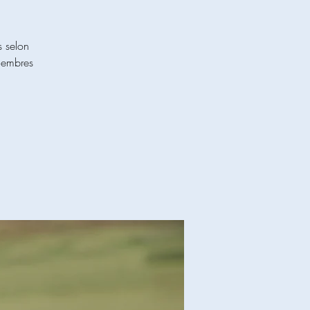
s selon
 membres