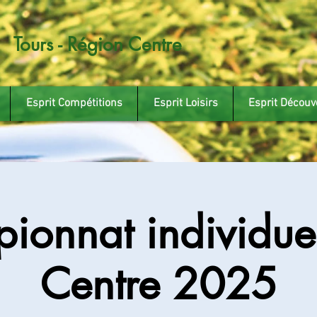
Tours - Région Centre
Esprit Compétitions
Esprit Loisirs
Esprit Découv
ionnat individuel
Centre 2025