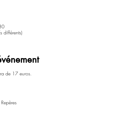
30
 différents)
'événement
sera de 17 euros.
x Repères