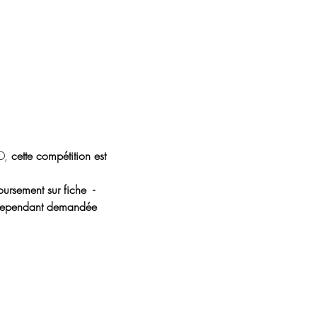
D, 
cette compétition est 
rsement sur fiche  - 
  cependant demandée 