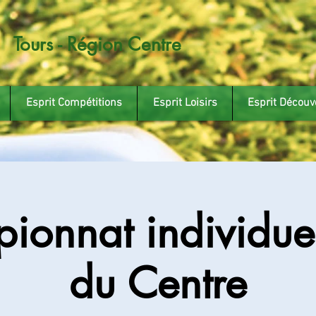
Tours - Région Centre
Esprit Compétitions
Esprit Loisirs
Esprit Découv
ionnat individuel
du Centre