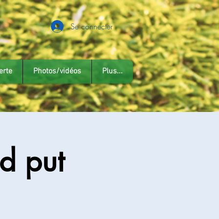
Se connecter
erte
Photos/vidéos
Plus...
d put