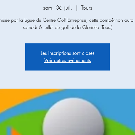
sam. 06 juil.
  |  
Tours
isée par la Ligue du Centre Golf Entreprise, cette compétition aura l
samedi 6 juillet au golf de la Gloriette (Tours)
Les inscriptions sont closes
Voir autres événements