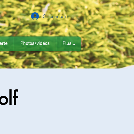
Se connecter
erte
Photos/vidéos
Plus...
olf