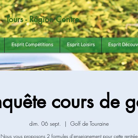
Tours - Région Centre
Esprit Compétitions
Esprit Loisirs
Esprit Découv
quête cours de g
dim. 06 sept.
  |  
Golf de Touraine
Nous vous proposons 2 formules d'enseignement pour cette rentrée