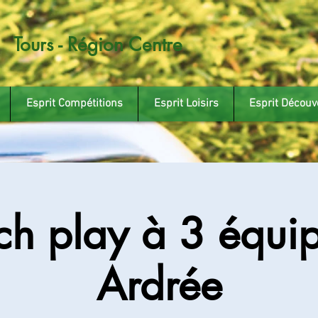
Tours - Région Centre
Esprit Compétitions
Esprit Loisirs
Esprit Découv
h play à 3 équi
Ardrée