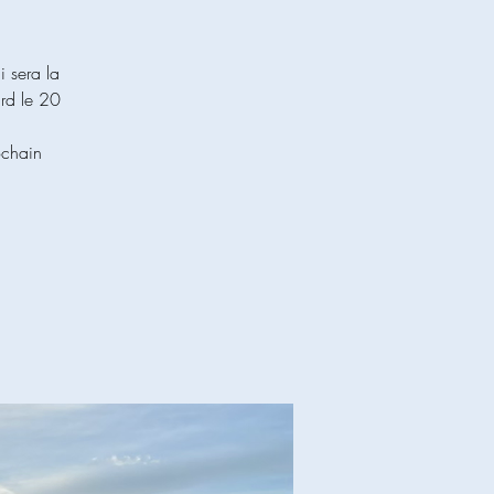
i sera la
ard le 20
ochain