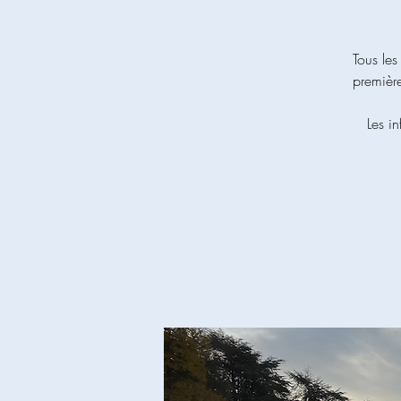
Tous les
première
Les i