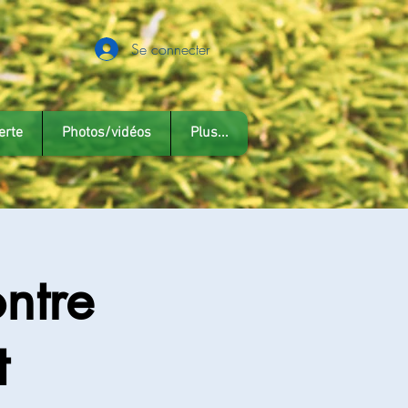
Se connecter
erte
Photos/vidéos
Plus...
ntre
t