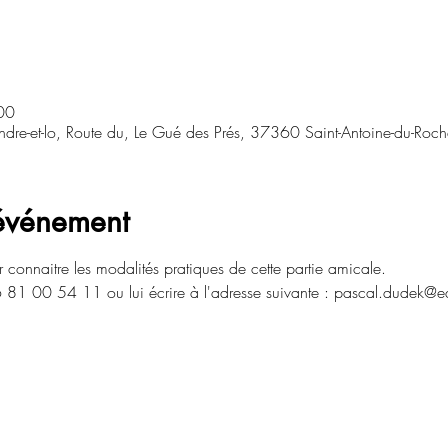
00
Indre-et-lo, Route du, Le Gué des Prés, 37360 Saint-Antoine-du-Roch
'événement
onnaitre les modalités pratiques de cette partie amicale. 
 81 00 54 11 ou lui écrire à l'adresse suivante : pascal.dudek@ed