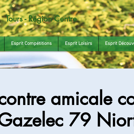
Tours - Région Centre
Esprit Compétitions
Esprit Loisirs
Esprit Découv
contre amicale co
Gazelec 79 Nior