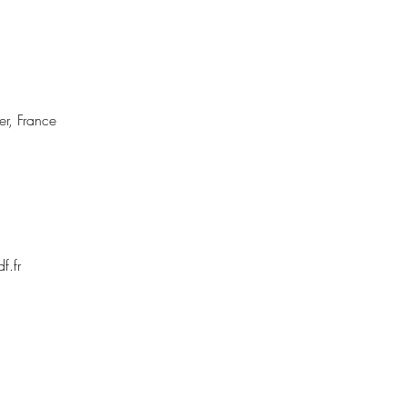
er, France
f.fr