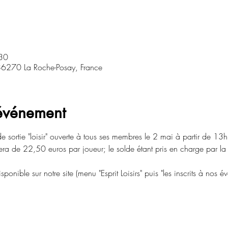
30
 86270 La Roche-Posay, France
'événement
e sortie "loisir" ouverte à tous ses membres le 2 mai à partir de 1
sera de 22,50 euros par joueur; le solde étant pris en charge par l
isponible sur notre site (menu "Esprit Loisirs" puis "les inscrits à nos 