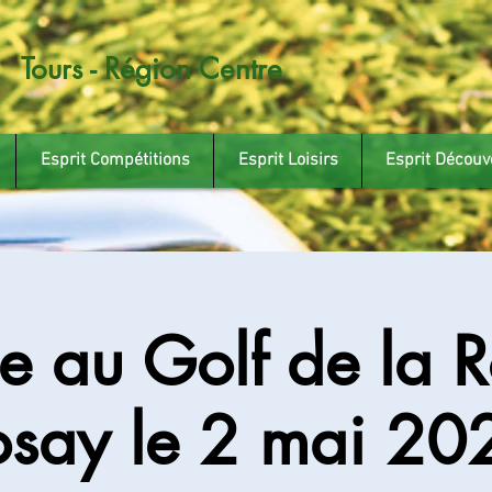
Tours - Région Centre
Esprit Compétitions
Esprit Loisirs
Esprit Découv
ie au Golf de la 
osay le 2 mai 20