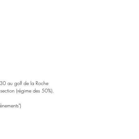
3h30 au golf de la Roche 
a section (régime des 50%).
évènements")