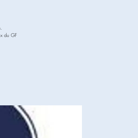
.
ix du GF