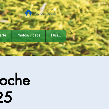
Se connecter
erte
Photos/vidéos
Plus...
Roche
25