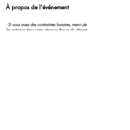
À propos de l'événement
- Si vous avez des contraintes horaires, merci de
les préciser dans votre réponse (heure de départ
souhaitée) - attention seulement 7 départs...
-
Déjeuner possible au Golf pour ceux qui le
désirent - merci de le préciser dans votre
réponse pour organiser le nombre de repas à
servir avec le golf
Partager cet événement